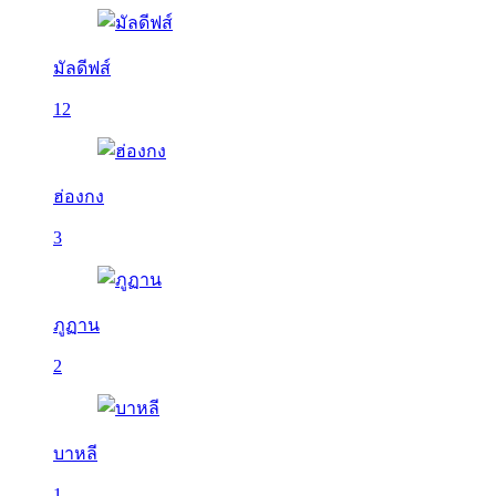
มัลดีฟส์
12
ฮ่องกง
3
ภูฏาน
2
บาหลี
1