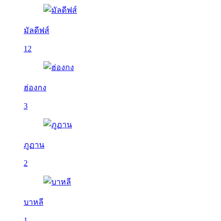
มัลดีฟส์
12
ฮ่องกง
3
ภูฏาน
2
บาหลี
1