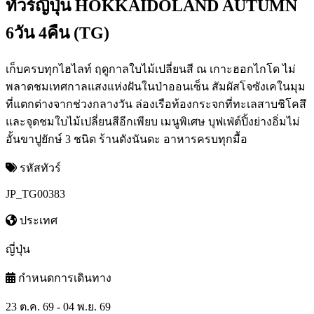
ทัวร์ญี่ปุ่น HOKKAIDOLAND AUTUMN
6วัน 4คืน (TG)
เก็บครบทุกไฮไลท์ ฤดูกาลใบไม้เปลี่ยนสี ณ เกาะฮอกไกโด ไม่
พลาดชมเทศกาลแสงแห่งฝันในป่าออนเซ็น สัมผัสโจซังเคในมุม
ที่แตกต่างจากช่วงกลางวัน ล่องเรือท้องกระจกที่ทะเลสาบชิโคสึ
และจุดชมใบไม้เปลี่ยนสีอีกเพียบ เมนูพิเศษ บุฟเฟ่ต์ปิ้งย่างอิ่มไม่
อั้นขาปูยักษ์ 3 ชนิด ร้านดังนันดะ อาหารครบทุกมื้อ
รหัสทัวร์
JP_TG00383
ประเทศ
ญี่ปุ่น
กำหนดการเดินทาง
23 ต.ค. 69 - 04 พ.ย. 69