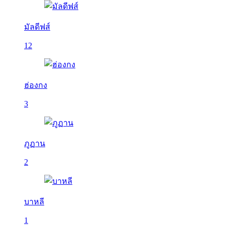
มัลดีฟส์
12
ฮ่องกง
3
ภูฏาน
2
บาหลี
1