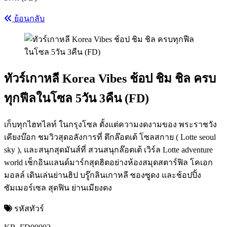
ย้อนกลับ
ทัวร์เกาหลี Korea Vibes ช้อป ชิม ชิล ครบ
ทุกฟีลในโซล 5วัน 3คืน (FD)
เก็บทุกไฮทไลท์ ในกรุงโซล ตั้งแต่ความงดงามของ พระราชวัง
เคียงบ๊อก ชมวิวสุดอลังการที่ ตึกล๊อตเต้ โซลสกาย ( Lotte seoul
sky ), และสนุกสุดมันส์ที่ สวนสนุกล๊อตเต้ เวิร์ล Lotte adventure
world เช็กอินแลนด์มาร์กสุดฮิตอย่างห้องสมุดสตาร์ฟิล โคเอก
มอลล์ เดินเล่นย่านฮิป บรู๊กลินเกาหลี ซองซูดง และช้อปปิ้ง
ซัมเมอร์เซล สุดฟิน ย่านเมียงดง
รหัสทัวร์